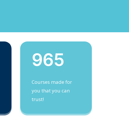
965
Courses made for
you that you can
trust!