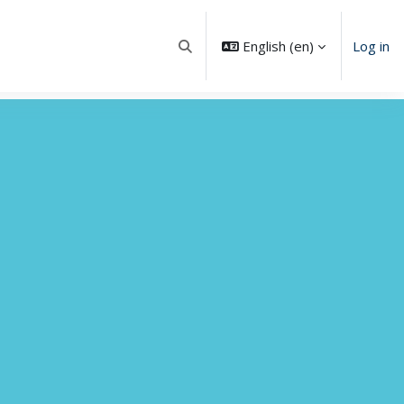
English ‎(en)‎
Log in
Toggle search input