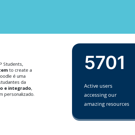
5701
P Students,
stem
to create a
oodle é uma
studantes da
Active users
o e integrado
,
m personalizado.
accessing our
amazing resources